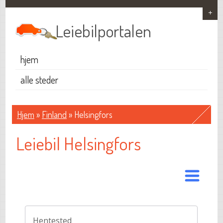
Leiebilportalen
hjem
alle steder
Hjem
»
Finland
» Helsingfors
Leiebil Helsingfors