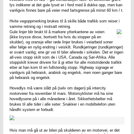
lys indikerer at det gule lyset er i ferd med å dukke opp, men kan
vanligvis finnes bare på veier med fartsgrense på minst 60 km / t.
Hvite vegoppmerking brukes til å skille både trafikk som reiser i
samme retning og i motsatt retning.
Gule linjer blir brukt til å markere ytterkantene av veien
(ikke krysse disse, bortsett fra hvis du stopper på en
skulder), og oransje eller røde linjer brukes i veiarbeid soner
eller følge en nylig endring i veiskilt. Rundkjøringer (rundkjøringer)
er svært vanlig; ene gir vei til biler allerede i sirkelen. Det er ingen
all-veis stopp skilt som de i USA, Canada og Sør-Afrika. Alle
stoppskilt krever drivere for å gi etter for alle motstridende trafikk
etter at han kom til en fullstendig stopp. Highway signage er
vanligvis på hebraisk, arabisk og engelsk, men noen ganger bare
på hebraisk og engelsk.
Hovedlys må være slått på (selv om dagen) på intercity
motorveier fra november til mars. Motorsyklister må ha sine
hovedlysene på i alle månedene i året. Sikkerhetsbelter må
brukes til alle tider i alle seter. Snakker i en mobiltelefon uten
håndfri system er forbudt.
Hvis man må gå ut av bilen på skulderen av en motorvei, er det